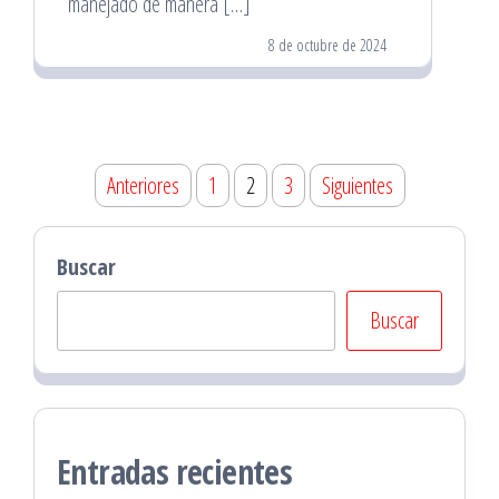
manejado de manera […]
8 de octubre de 2024
Paginación
Anteriores
1
2
3
Siguientes
de
entradas
Buscar
Buscar
Entradas recientes