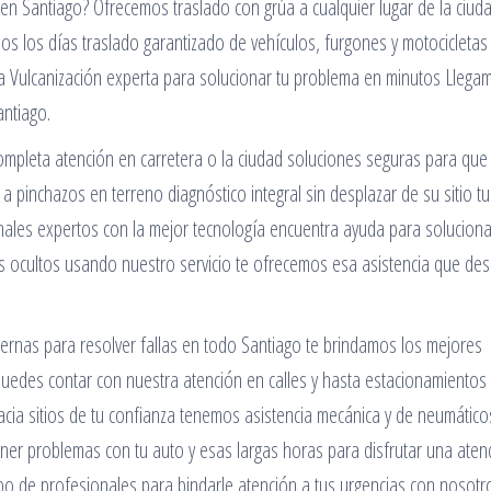
n Santiago? Ofrecemos traslado con grúa a cualquier lugar de la ciud
dos los días traslado garantizado de vehículos, furgones y motocicletas
lla Vulcanización experta para solucionar tu problema en minutos Llega
antiago.
ompleta atención en carretera o la ciudad soluciones seguras para que
a pinchazos en terreno diagnóstico integral sin desplazar de su sitio tu
onales expertos con la mejor tecnología encuentra ayuda para soluciona
s ocultos usando nuestro servicio te ofrecemos esa asistencia que de
rnas para resolver fallas en todo Santiago te brindamos los mejores
 puedes contar con nuestra atención en calles y hasta estacionamientos
ia sitios de tu confianza tenemos asistencia mecánica y de neumático
tener problemas con tu auto y esas largas horas para disfrutar una aten
po de profesionales para bindarle atención a tus urgencias con nosotr