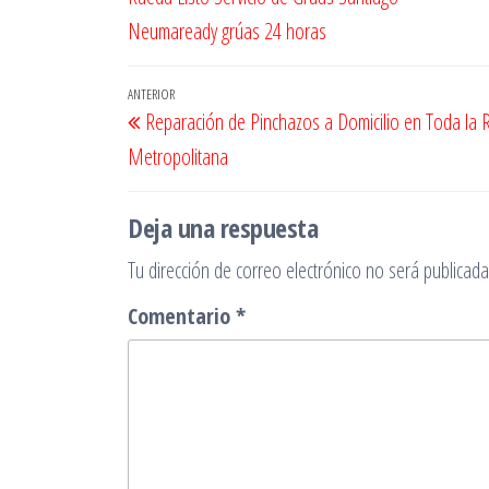
Neumaready grúas 24 horas
Navegación
Entrada
ANTERIOR
Reparación de Pinchazos a Domicilio en Toda la 
de
anterior
Metropolitana
entradas
Deja una respuesta
Tu dirección de correo electrónico no será publicada
Comentario
*