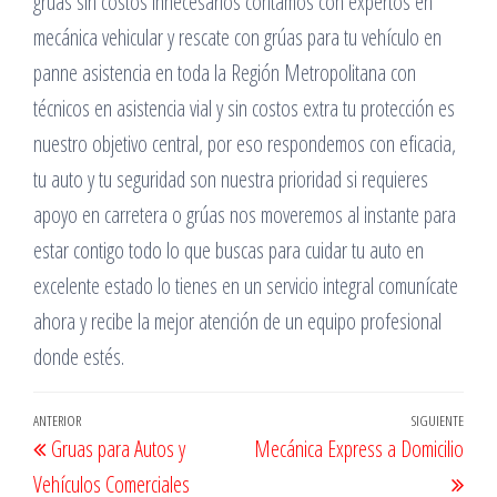
grúas sin costos innecesarios contamos con expertos en
mecánica vehicular y rescate con grúas para tu vehículo en
panne asistencia en toda la Región Metropolitana con
técnicos en asistencia vial y sin costos extra tu protección es
nuestro objetivo central, por eso respondemos con eficacia,
tu auto y tu seguridad son nuestra prioridad si requieres
apoyo en carretera o grúas nos moveremos al instante para
estar contigo todo lo que buscas para cuidar tu auto en
excelente estado lo tienes en un servicio integral comunícate
ahora y recibe la mejor atención de un equipo profesional
donde estés.
Navegación
Entrada
ANTERIOR
SIGUIENTE
Entr
Gruas para Autos y
Mecánica Express a Domicilio
de
anterior
sigu
Vehículos Comerciales