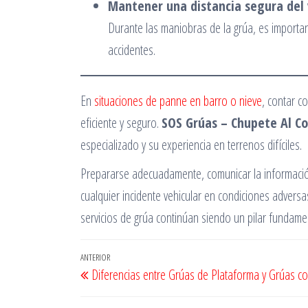
Mantener una distancia segura del 
Durante las maniobras de la grúa, es importa
accidentes.
En
situaciones de panne en barro o nieve
, contar c
eficiente y seguro.
SOS Grúas – Chupete Al Co
especializado y su experiencia en terrenos difíciles.
Prepararse adecuadamente, comunicar la información
cualquier incidente vehicular en condiciones advers
servicios de grúa continúan siendo un pilar fundam
Navegación
Entrada
ANTERIOR
Diferencias entre Grúas de Plataforma y Grúas 
de
anterior
entradas