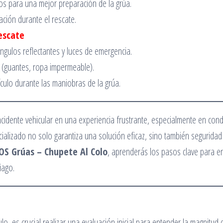
ulos para una mejor preparación de la grúa.
ación durante el rescate.
escate
ngulos reflectantes y luces de emergencia.
 (guantes, ropa impermeable).
culo durante las maniobras de la grúa.
 incidente vehicular en una experiencia frustrante, especialmente en con
cializado no solo garantiza una solución eficaz, sino también seguridad
OS Grúas – Chupete Al Colo
, aprenderás los pasos clave para e
iago.
ulo, es crucial realizar una evaluación inicial para entender la magnitud 