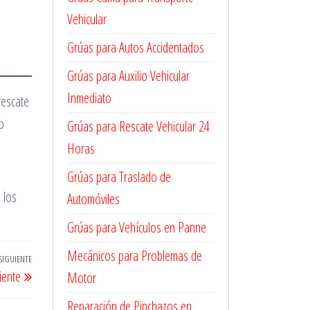
Vehicular
Grúas para Autos Accidentados
Grúas para Auxilio Vehicular
Inmediato
rescate
o
Grúas para Rescate Vehicular 24
Horas
Grúas para Traslado de
 los
Automóviles
Grúas para Vehículos en Panne
Mecánicos para Problemas de
SIGUIENTE
Entrada
iente
Motor
siguiente
Reparación de Pinchazos en